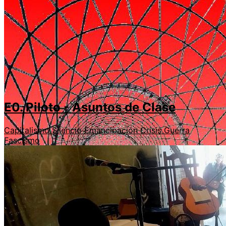
E0. Piloto - Asuntos de Clase
Capitalismo
Silencio
Emancipación
Crisis
Guerra
Fascismo