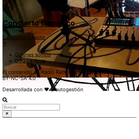
Concierto flamenco
Concierto
Directo
↑
Quiénes somos
CSO La Rosa
El contenido de Radio Radio está licenciado bajo CC
BY-NC-SA 4.0
Desarrollada con ❤️ & autogestión