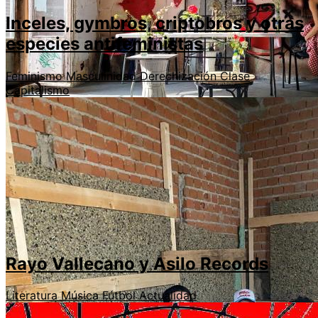
Inceles, gymbros, criptobros y otras
especies antifeministas
Feminismo
Masculinidad
Derechización
Clase
Capitalismo
Rayo Vallecano y Asilo Records
Literatura
Música
Fútbol
Actualidad