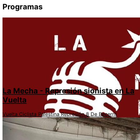
Programas
La Mecha - Represión sionista en La
Vuelta
Vuelta Ciclista
Palestina
Represión
8 De Becerril