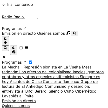
↓
Ir al contenido
Radio Radio
Radio Radio
Programas
Emisión en directo
Quiénes somos
Programas
La Mecha - Represión sionista en La Vuelta
Mesa
redonda: Los efectos del colonialismo
Inceles, gymbros,
criptobros y otras especies antifeministas
Siempre es
hoy
Asuntos de Clase
Concierto flamenco
Grupo de
lectura de El Antiedipo
Comunismo y deserción:
entrevista a ‘Bifo’ Berardi
Silencio
Culto Cibernético
Lavapiés al límite
Emisión en directo
Quiénes somos