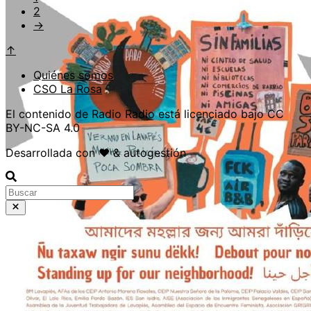
2
→
↑
Quiénes somos
CSO La Rosa
El contenido de Radio Radio está licenciado bajo CC
BY-NC-SA 4.0
Desarrollada con ❤️ & autogestión