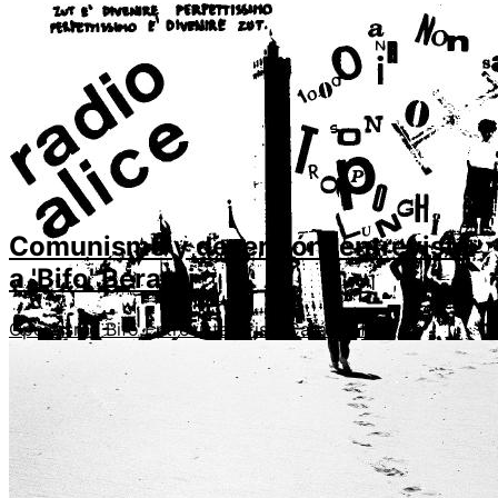
Comunismo y deserción: entrevista
a 'Bifo' Berardi
Operaismo
Bifo
Entrevista
Crisis
Catástrofe