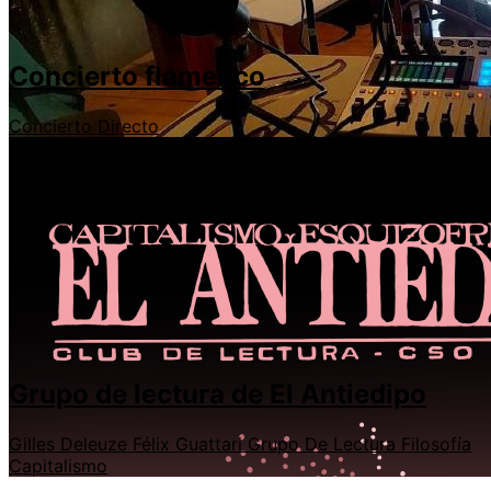
Concierto flamenco
Concierto
Directo
Grupo de lectura de El Antiedipo
Gilles Deleuze
Félix Guattari
Grupo De Lectura
Filosofía
Capitalismo