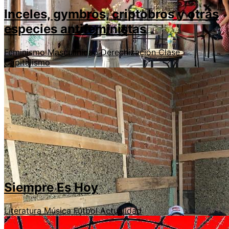
Inceles, gymbros, criptobros y otras
especies antifeministas
Feminismo
Masculinidad
Derechización
Clase
Capitalismo
Siempre Es Hoy
Literatura
Música
Fútbol
Actualidad