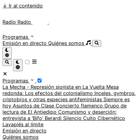
↓
Ir al contenido
Radio Radio
Radio Radio
Programas
Emisión en directo
Quiénes somos
Programas
La Mecha - Represión sionista en La Vuelta
Mesa
redonda: Los efectos del colonialismo
Inceles, gymbros,
criptobros y otras especies antifeministas
Siempre es
hoy
Asuntos de Clase
Concierto flamenco
Grupo de
lectura de El Antiedipo
Comunismo y deserción:
entrevista a ‘Bifo’ Berardi
Silencio
Culto Cibernético
Lavapiés al límite
Emisión en directo
Quiénes somos