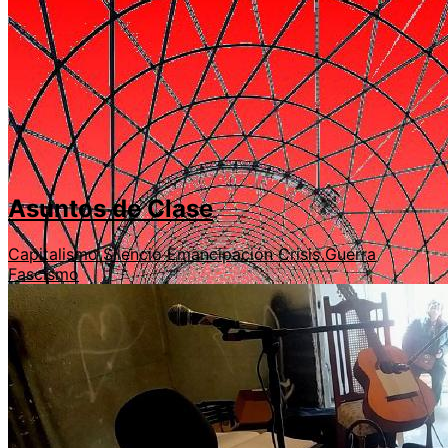
Asuntos de Clase
Capitalismo
Silencio
Emancipación
Crisis
Guerra
Fascismo