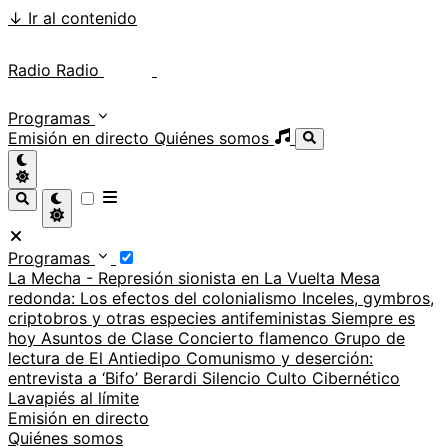
↓
Ir al contenido
Radio Radio
Radio Radio
Programas
Emisión en directo
Quiénes somos
Programas
La Mecha - Represión sionista en La Vuelta
Mesa
redonda: Los efectos del colonialismo
Inceles, gymbros,
criptobros y otras especies antifeministas
Siempre es
hoy
Asuntos de Clase
Concierto flamenco
Grupo de
lectura de El Antiedipo
Comunismo y deserción:
entrevista a ‘Bifo’ Berardi
Silencio
Culto Cibernético
Lavapiés al límite
Emisión en directo
Quiénes somos