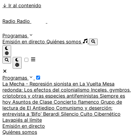
↓
Ir al contenido
Radio Radio
Radio Radio
Programas
Emisión en directo
Quiénes somos
Programas
La Mecha - Represión sionista en La Vuelta
Mesa
redonda: Los efectos del colonialismo
Inceles, gymbros,
criptobros y otras especies antifeministas
Siempre es
hoy
Asuntos de Clase
Concierto flamenco
Grupo de
lectura de El Antiedipo
Comunismo y deserción:
entrevista a ‘Bifo’ Berardi
Silencio
Culto Cibernético
Lavapiés al límite
Emisión en directo
Quiénes somos