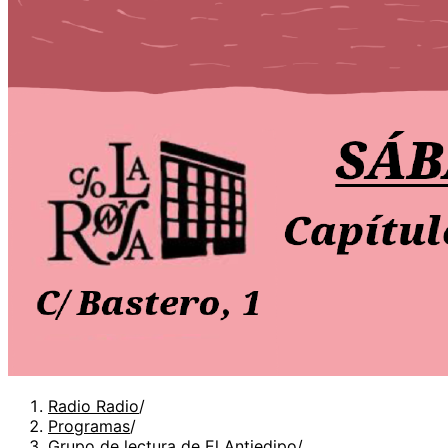
Radio Radio
/
Programas
/
Grupo de lectura de El Antiedipo
/