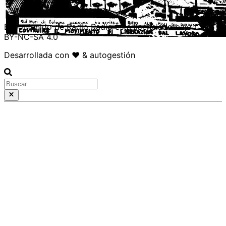
CSO La Rosa
El contenido de Radio Radio está licenciado bajo CC
BY-NC-SA 4.0
Desarrollada con ❤️ & autogestión