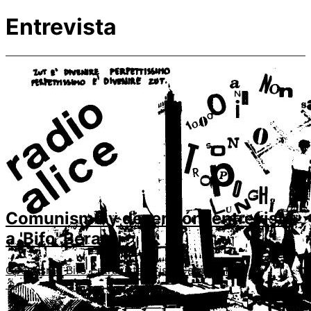
Entrevista
Comunismo y deserción: entrevista
a 'Bifo' Berardi
Operaismo
Bifo
Entrevista
Crisis
Catástrofe
↑
Quiénes somos