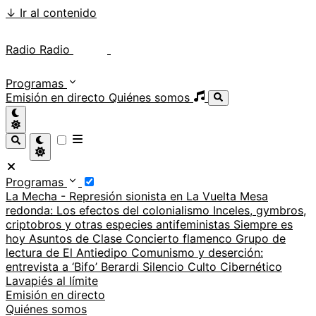
↓
Ir al contenido
Radio Radio
Radio Radio
Programas
Emisión en directo
Quiénes somos
Programas
La Mecha - Represión sionista en La Vuelta
Mesa
redonda: Los efectos del colonialismo
Inceles, gymbros,
criptobros y otras especies antifeministas
Siempre es
hoy
Asuntos de Clase
Concierto flamenco
Grupo de
lectura de El Antiedipo
Comunismo y deserción:
entrevista a ‘Bifo’ Berardi
Silencio
Culto Cibernético
Lavapiés al límite
Emisión en directo
Quiénes somos