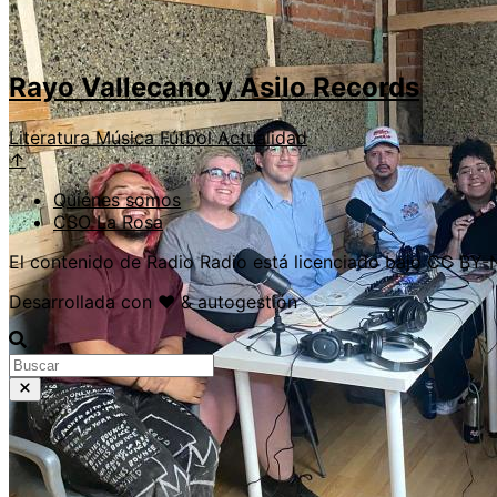
Rayo Vallecano y Asilo Records
Literatura
Música
Fútbol
Actualidad
↑
Quiénes somos
CSO La Rosa
El contenido de Radio Radio está licenciado bajo CC BY
Desarrollada con ❤️ & autogestión