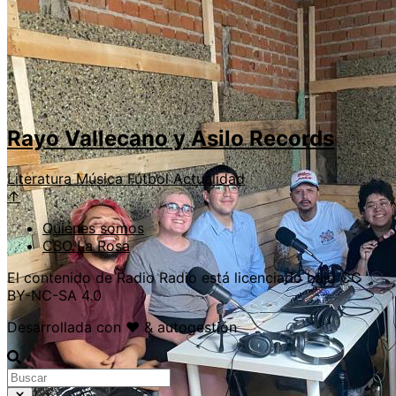
Rayo Vallecano y Asilo Records
Literatura
Música
Fútbol
Actualidad
↑
Quiénes somos
CSO La Rosa
El contenido de Radio Radio está licenciado bajo CC
BY-NC-SA 4.0
Desarrollada con ❤️ & autogestión