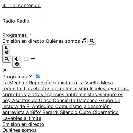
↓
Ir al contenido
Radio Radio
Radio Radio
Programas
Emisión en directo
Quiénes somos
Programas
La Mecha - Represión sionista en La Vuelta
Mesa
redonda: Los efectos del colonialismo
Inceles, gymbros,
criptobros y otras especies antifeministas
Siempre es
hoy
Asuntos de Clase
Concierto flamenco
Grupo de
lectura de El Antiedipo
Comunismo y deserción:
entrevista a ‘Bifo’ Berardi
Silencio
Culto Cibernético
Lavapiés al límite
Emisión en directo
Quiénes somos