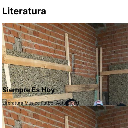
Literatura
Siempre Es Hoy
Literatura
Música
Fútbol
Actualidad