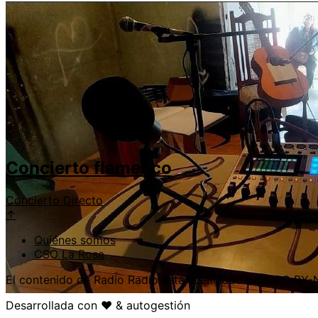
Concierto flamenco
Concierto
Directo
↑
Quiénes somos
CSO La Rosa
El contenido de Radio Radio está licenciado bajo CC BY
Desarrollada con ❤️ & autogestión