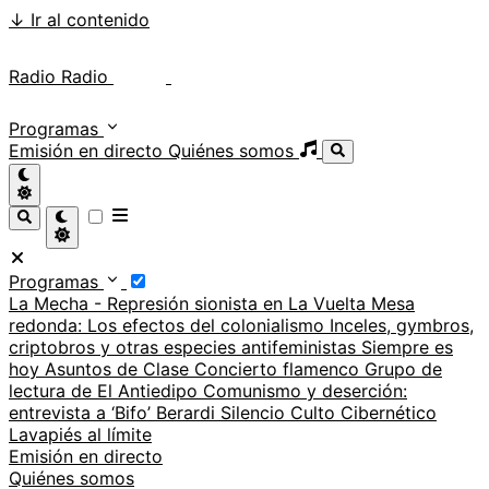
↓
Ir al contenido
Radio Radio
Radio Radio
Programas
Emisión en directo
Quiénes somos
Programas
La Mecha - Represión sionista en La Vuelta
Mesa
redonda: Los efectos del colonialismo
Inceles, gymbros,
criptobros y otras especies antifeministas
Siempre es
hoy
Asuntos de Clase
Concierto flamenco
Grupo de
lectura de El Antiedipo
Comunismo y deserción:
entrevista a ‘Bifo’ Berardi
Silencio
Culto Cibernético
Lavapiés al límite
Emisión en directo
Quiénes somos