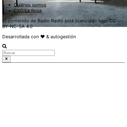
Quiénes somos
CSO La Rosa
El contenido de Radio Radio está licenciado bajo CC
BY-NC-SA 4.0
Desarrollada con ❤️ & autogestión