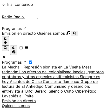
↓
Ir al contenido
Radio Radio
Radio Radio
Programas
Emisión en directo
Quiénes somos
Programas
La Mecha - Represión sionista en La Vuelta
Mesa
redonda: Los efectos del colonialismo
Inceles, gymbros,
criptobros y otras especies antifeministas
Siempre es
hoy
Asuntos de Clase
Concierto flamenco
Grupo de
lectura de El Antiedipo
Comunismo y deserción:
entrevista a ‘Bifo’ Berardi
Silencio
Culto Cibernético
Lavapiés al límite
Emisión en directo
Quiénes somos