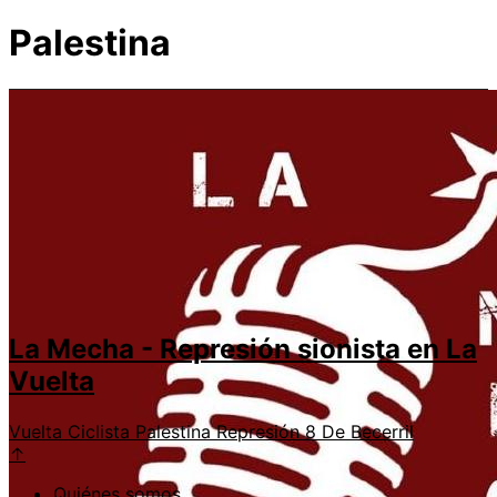
Palestina
La Mecha - Represión sionista en La
Vuelta
Vuelta Ciclista
Palestina
Represión
8 De Becerril
↑
Quiénes somos