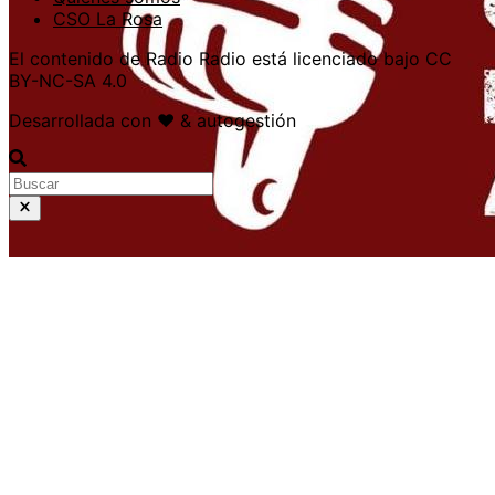
CSO La Rosa
El contenido de Radio Radio está licenciado bajo CC
BY-NC-SA 4.0
Desarrollada con ❤️ & autogestión