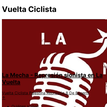
Vuelta Ciclista
La Mecha - Represión sionista en La
Vuelta
Vuelta Ciclista
Palestina
Represión
8 De Becerril
↑
Quiénes somos