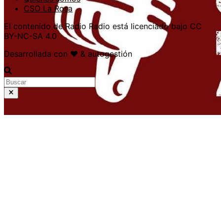
CSO La Rosa
El contenido de Radio Radio está licenciado bajo CC
BY-NC-SA 4.0
Desarrollada con ❤️ & autogestión