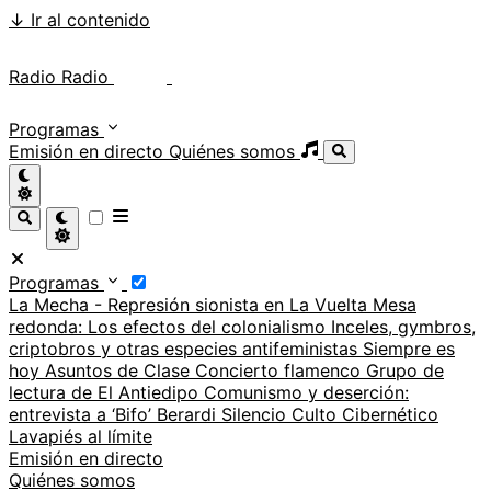
↓
Ir al contenido
Radio Radio
Radio Radio
Programas
Emisión en directo
Quiénes somos
Programas
La Mecha - Represión sionista en La Vuelta
Mesa
redonda: Los efectos del colonialismo
Inceles, gymbros,
criptobros y otras especies antifeministas
Siempre es
hoy
Asuntos de Clase
Concierto flamenco
Grupo de
lectura de El Antiedipo
Comunismo y deserción:
entrevista a ‘Bifo’ Berardi
Silencio
Culto Cibernético
Lavapiés al límite
Emisión en directo
Quiénes somos